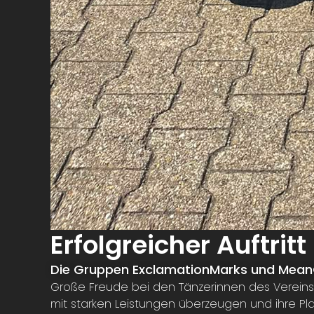
Erfolgreicher Auftri
Die Gruppen ExclamationMarks und MeanG
Große Freude bei den Tänzerinnen des Vereins
mit starken Leistungen überzeugen und ihre Pla