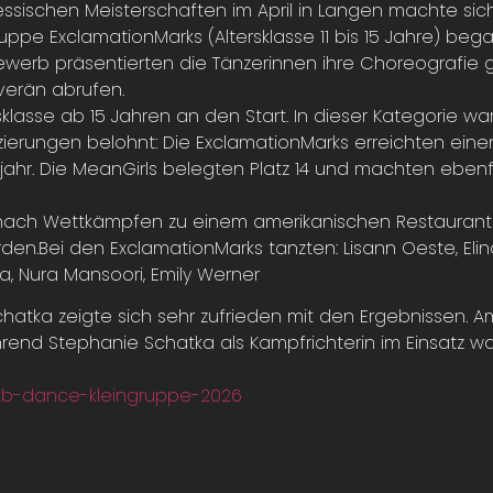
Hessischen Meisterschaften im April in Langen machte si
ppe ExclamationMarks (Altersklasse 11 bis 15 Jahre) be
werb präsentierten die Tänzerinnen ihre Choreografie g
verän abrufen.
klasse ab 15 Jahren an den Start. In dieser Kategorie wa
ierungen belohnt: Die ExclamationMarks erreichten eine
ahr. Die MeanGirls belegten Platz 14 und machten eben
 nach Wettkämpfen zu einem amerikanischen Restaurant 
Bei den ExclamationMarks tanzten: Lisann Oeste, Elina 
va, Nura Mansoori, Emily Werner
Schatka zeigte sich sehr zufrieden mit den Ergebnissen
rend Stephanie Schatka als Kampfrichterin im Einsatz w
dtb-dance-kleingruppe-2026