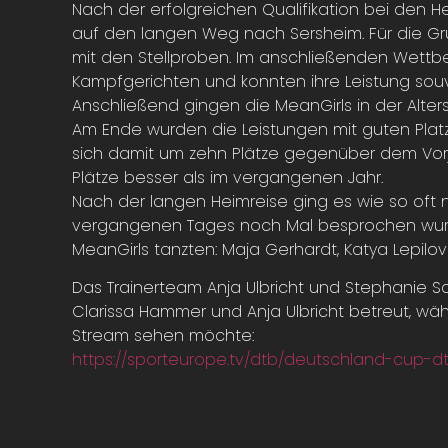
Nach der erfolgreichen Qualifikation bei den 
auf den langen Weg nach Sersheim. Für die Gru
mit den Stellproben. Im anschließenden Wettbe
Kampfgerichten und konnten ihre Leistung sou
Anschließend gingen die MeanGirls in der Alters
Am Ende wurden die Leistungen mit guten Platz
sich damit um zehn Plätze gegenüber dem Vorj
Plätze besser als im vergangenen Jahr.
Nach der langen Heimreise ging es wie so oft
vergangenen Tages noch Mal besprochen wurden.
MeanGirls tanzten: Maja Gerhardt, Katya Lepilo
Das Trainerteam Anja Ulbricht und Stephanie 
Clarissa Hammer und Anja Ulbricht betreut, wäh
Stream sehen möchte:
https://sporteurope.tv/dtb/deutschland-cup-